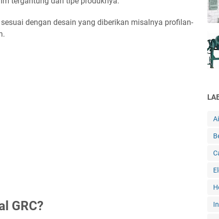
 tergantung dari tipe produknya.
esuai dengan desain yang diberikan misalnya profilan-
n.
LA
A
B
C
E
H
ial GRC?
In