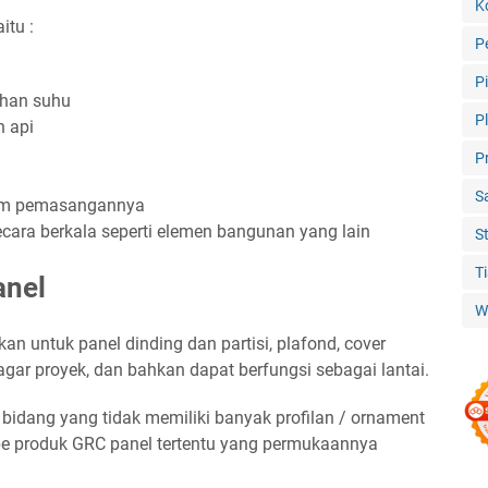
K
itu :
P
P
ahan suhu
P
n api
P
S
lam pemasangannya
cara berkala seperti elemen bangunan yang lain
S
T
anel
W
an untuk panel dinding dan partisi, plafond, cover
, pagar proyek, dan bahkan dapat berfungsi sebagai lantai.
dang yang tidak memiliki banyak profilan / ornament
ipe produk GRC panel tertentu yang permukaannya