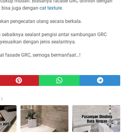
 cukup mudah. Biasanya facade GRC difinish dengan
u bisa juga dengan
cat texture
.
kan pengecatan ulang secara berkala.
 sebaiknya sealant pengisi antar sambungan GRC
enyesuaikan dengan jenis sealantnya.
rial fasade GRC, semoga bermanfaat…!
 :