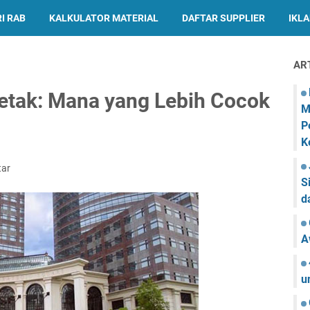
I RAB
KALKULATOR MATERIAL
DAFTAR SUPPLIER
IKL
AR
etak: Mana yang Lebih Cocok
M
P
K
tar
S
d
A
u