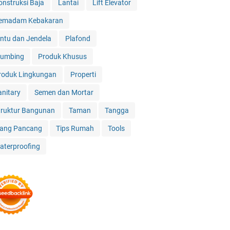
onstruksi Baja
Lantai
Lift Elevator
emadam Kebakaran
intu dan Jendela
Plafond
lumbing
Produk Khusus
roduk Lingkungan
Properti
anitary
Semen dan Mortar
truktur Bangunan
Taman
Tangga
iang Pancang
Tips Rumah
Tools
aterproofing