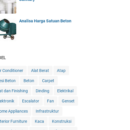
Analisa Harga Satuan Beton
BEL
ir Conditioner
Alat Berat
Atap
esi Beton
Beton
Carpet
at dan Finishing
Dinding
Elektrikal
lektronik
Escalator
Fan
Genset
ome Appliances
Infrastruktur
terior Furniture
Kaca
Konstruksi