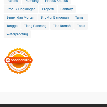
Plafond
Plumbing
Produk Khusus
Produk Lingkungan
Properti
Sanitary
Semen dan Mortar
Struktur Bangunan
Taman
Tangga
Tiang Pancang
Tips Rumah
Tools
Waterproofing