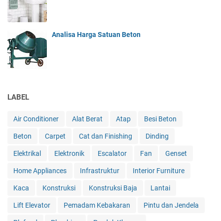
Analisa Harga Satuan Beton
LABEL
Air Conditioner
Alat Berat
Atap
Besi Beton
Beton
Carpet
Cat dan Finishing
Dinding
Elektrikal
Elektronik
Escalator
Fan
Genset
Home Appliances
Infrastruktur
Interior Furniture
Kaca
Konstruksi
Konstruksi Baja
Lantai
Lift Elevator
Pemadam Kebakaran
Pintu dan Jendela