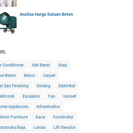
Analisa Harga Satuan Beton
BEL
ir Conditioner
Alat Berat
Atap
esi Beton
Beton
Carpet
at dan Finishing
Dinding
Elektrikal
lektronik
Escalator
Fan
Genset
ome Appliances
Infrastruktur
terior Furniture
Kaca
Konstruksi
onstruksi Baja
Lantai
Lift Elevator