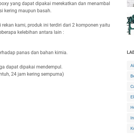
poxy yang dapat dipakai merekatkan dan menambal
si kering maupun basah.
rekan kami, produk ini terdiri dari 2 komponen yaitu
berapa kelebihan antara lain :
erhadap panas dan bahan kimia.
LA
A
ngga dapat dipakai mendempul.
entuh, 24 jam kering sempurna)
B
C
E
H
In
K