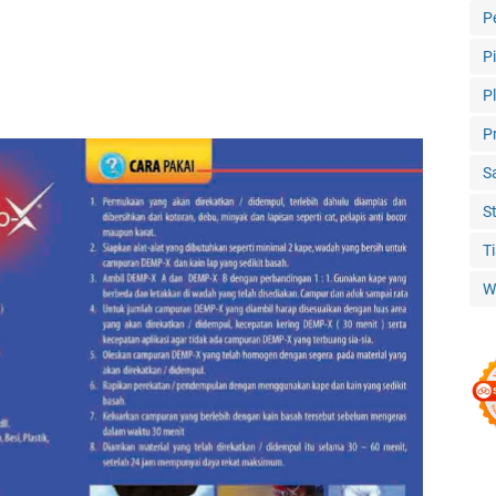
P
P
P
P
S
S
T
W