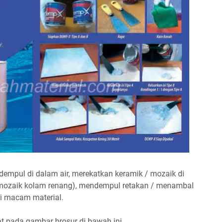
empul di dalam air, merekatkan keramik / mozaik di
 mozaik kolam renang), mendempul retakan / menambal
ai macam material.
at pada gambar brosur di bawah ini.