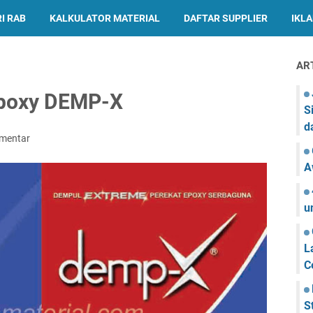
I RAB
KALKULATOR MATERIAL
DAFTAR SUPPLIER
IKL
AR
Epoxy DEMP-X
S
d
omentar
A
u
L
C
S