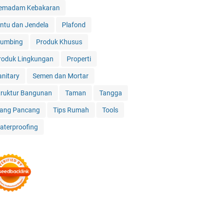
emadam Kebakaran
intu dan Jendela
Plafond
lumbing
Produk Khusus
roduk Lingkungan
Properti
anitary
Semen dan Mortar
truktur Bangunan
Taman
Tangga
iang Pancang
Tips Rumah
Tools
aterproofing