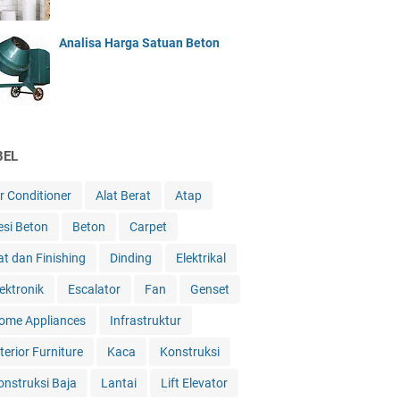
Analisa Harga Satuan Beton
BEL
ir Conditioner
Alat Berat
Atap
esi Beton
Beton
Carpet
at dan Finishing
Dinding
Elektrikal
lektronik
Escalator
Fan
Genset
ome Appliances
Infrastruktur
terior Furniture
Kaca
Konstruksi
onstruksi Baja
Lantai
Lift Elevator