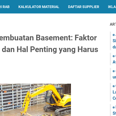
I RAB
KALKULATOR MATERIAL
DAFTAR SUPPLIER
IKL
AR
Pembuatan Basement: Faktor
S
d
dan Hal Penting yang Harus
A
u
L
C
S