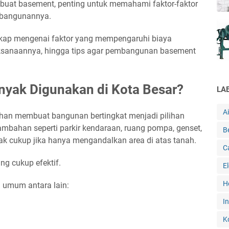
uat basement, penting untuk memahami faktor-faktor
bangunannya.
gkap mengenai faktor yang mempengaruhi biaya
ksanaannya, hingga tips agar pembangunan basement
yak Digunakan di Kota Besar?
LA
A
ahan membuat bangunan bertingkat menjadi pilihan
ambahan seperti parkir kendaraan, ruang pompa, genset,
B
tidak cukup jika hanya mengandalkan area di atas tanah.
C
ng cukup efektif.
E
H
 umum antara lain:
In
K