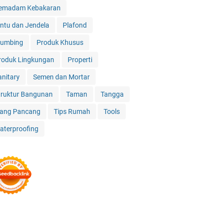
emadam Kebakaran
intu dan Jendela
Plafond
lumbing
Produk Khusus
roduk Lingkungan
Properti
anitary
Semen dan Mortar
truktur Bangunan
Taman
Tangga
iang Pancang
Tips Rumah
Tools
aterproofing