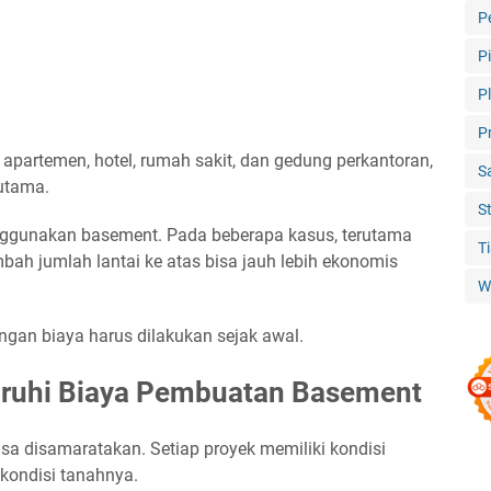
P
P
P
P
 apartemen, hotel, rumah sakit, dan gedung perkantoran,
S
utama.
S
ggunakan basement. Pada beberapa kasus, terutama
T
bah jumlah lantai ke atas bisa jauh lebih ekonomis
W
ungan biaya harus dilakukan sejak awal.
ruhi Biaya Pembuatan Basement
a disamaratakan. Setiap proyek memiliki kondisi
 kondisi tanahnya.