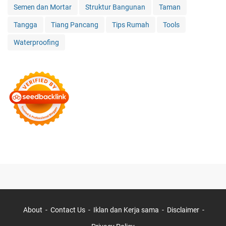
Semen dan Mortar
Struktur Bangunan
Taman
Tangga
Tiang Pancang
Tips Rumah
Tools
Waterproofing
About
Contact Us
Iklan dan Kerja sama
Disclaimer