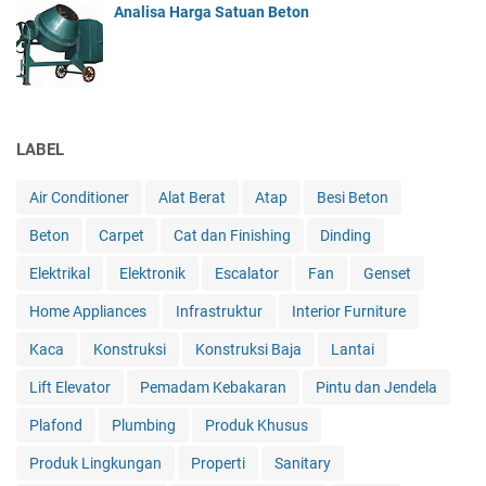
Analisa Harga Satuan Beton
LABEL
Air Conditioner
Alat Berat
Atap
Besi Beton
Beton
Carpet
Cat dan Finishing
Dinding
Elektrikal
Elektronik
Escalator
Fan
Genset
Home Appliances
Infrastruktur
Interior Furniture
Kaca
Konstruksi
Konstruksi Baja
Lantai
Lift Elevator
Pemadam Kebakaran
Pintu dan Jendela
Plafond
Plumbing
Produk Khusus
Produk Lingkungan
Properti
Sanitary