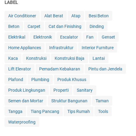
LABEL
Air Conditioner
Alat Berat
Atap
Besi Beton
Beton
Carpet
Cat dan Finishing
Dinding
Elektrikal
Elektronik
Escalator
Fan
Genset
Home Appliances
Infrastruktur
Interior Furniture
Kaca
Konstruksi
Konstruksi Baja
Lantai
Lift Elevator
Pemadam Kebakaran
Pintu dan Jendela
Plafond
Plumbing
Produk Khusus
Produk Lingkungan
Properti
Sanitary
Semen dan Mortar
Struktur Bangunan
Taman
Tangga
Tiang Pancang
Tips Rumah
Tools
Waterproofing