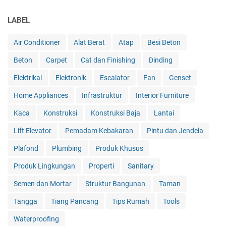
LABEL
Air Conditioner
Alat Berat
Atap
Besi Beton
Beton
Carpet
Cat dan Finishing
Dinding
Elektrikal
Elektronik
Escalator
Fan
Genset
Home Appliances
Infrastruktur
Interior Furniture
Kaca
Konstruksi
Konstruksi Baja
Lantai
Lift Elevator
Pemadam Kebakaran
Pintu dan Jendela
Plafond
Plumbing
Produk Khusus
Produk Lingkungan
Properti
Sanitary
Semen dan Mortar
Struktur Bangunan
Taman
Tangga
Tiang Pancang
Tips Rumah
Tools
Waterproofing