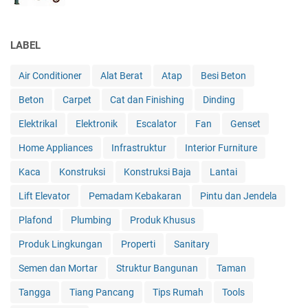
LABEL
Air Conditioner
Alat Berat
Atap
Besi Beton
Beton
Carpet
Cat dan Finishing
Dinding
Elektrikal
Elektronik
Escalator
Fan
Genset
Home Appliances
Infrastruktur
Interior Furniture
Kaca
Konstruksi
Konstruksi Baja
Lantai
Lift Elevator
Pemadam Kebakaran
Pintu dan Jendela
Plafond
Plumbing
Produk Khusus
Produk Lingkungan
Properti
Sanitary
Semen dan Mortar
Struktur Bangunan
Taman
Tangga
Tiang Pancang
Tips Rumah
Tools