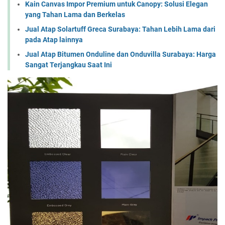
Kain Canvas Impor Premium untuk Canopy: Solusi Elegan
yang Tahan Lama dan Berkelas
Jual Atap Solartuff Greca Surabaya: Tahan Lebih Lama dari
pada Atap lainnya
Jual Atap Bitumen Onduline dan Onduvilla Surabaya: Harga
Sangat Terjangkau Saat Ini