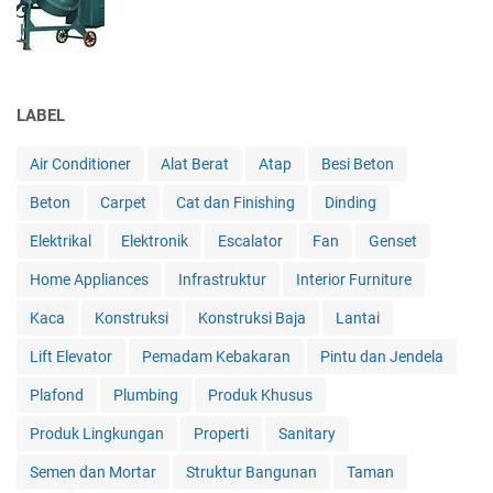
LABEL
Air Conditioner
Alat Berat
Atap
Besi Beton
Beton
Carpet
Cat dan Finishing
Dinding
Elektrikal
Elektronik
Escalator
Fan
Genset
Home Appliances
Infrastruktur
Interior Furniture
Kaca
Konstruksi
Konstruksi Baja
Lantai
Lift Elevator
Pemadam Kebakaran
Pintu dan Jendela
Plafond
Plumbing
Produk Khusus
Produk Lingkungan
Properti
Sanitary
Semen dan Mortar
Struktur Bangunan
Taman