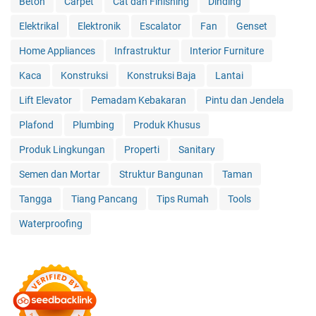
Beton
Carpet
Cat dan Finishing
Dinding
Elektrikal
Elektronik
Escalator
Fan
Genset
Home Appliances
Infrastruktur
Interior Furniture
Kaca
Konstruksi
Konstruksi Baja
Lantai
Lift Elevator
Pemadam Kebakaran
Pintu dan Jendela
Plafond
Plumbing
Produk Khusus
Produk Lingkungan
Properti
Sanitary
Semen dan Mortar
Struktur Bangunan
Taman
Tangga
Tiang Pancang
Tips Rumah
Tools
Waterproofing