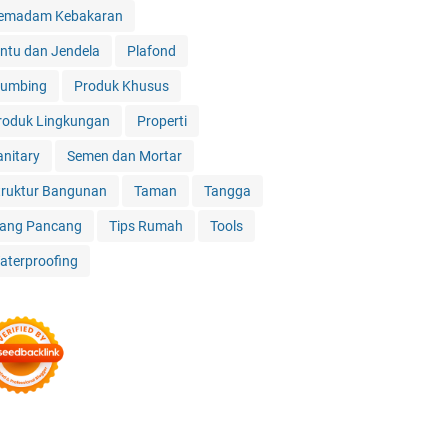
emadam Kebakaran
intu dan Jendela
Plafond
lumbing
Produk Khusus
roduk Lingkungan
Properti
anitary
Semen dan Mortar
truktur Bangunan
Taman
Tangga
iang Pancang
Tips Rumah
Tools
aterproofing