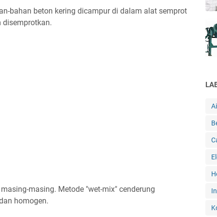
an-bahan beton kering dicampur di dalam alat semprot
m disemprotkan.
LA
A
B
C
E
H
 masing-masing. Metode "wet-mix" cenderung
In
t dan homogen.
K