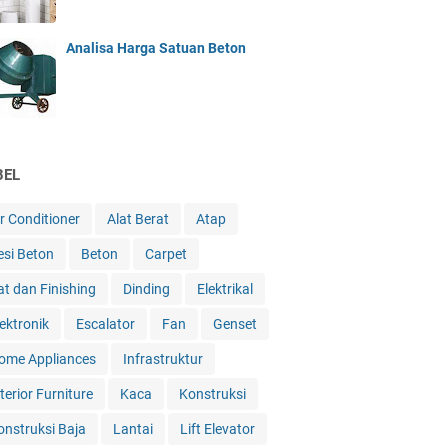
Analisa Harga Satuan Beton
BEL
ir Conditioner
Alat Berat
Atap
esi Beton
Beton
Carpet
at dan Finishing
Dinding
Elektrikal
lektronik
Escalator
Fan
Genset
ome Appliances
Infrastruktur
terior Furniture
Kaca
Konstruksi
onstruksi Baja
Lantai
Lift Elevator