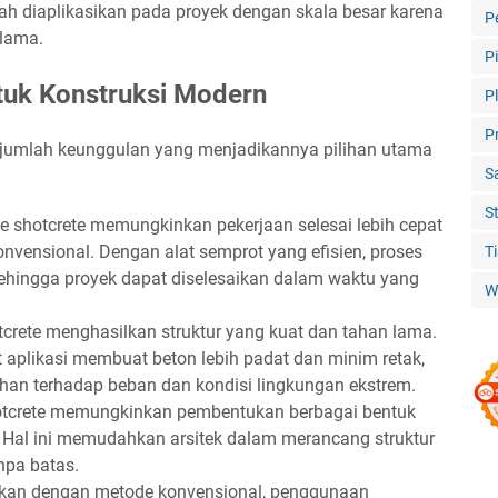
ah diaplikasikan pada proyek dengan skala besar karena
P
 lama.
P
tuk Konstruksi Modern
P
P
jumlah keunggulan yang menjadikannya pilihan utama
S
S
e shotcrete memungkinkan pekerjaan selesai lebih cepat
vensional. Dengan alat semprot yang efisien, proses
T
 sehingga proyek dapat diselesaikan dalam waktu yang
W
tcrete menghasilkan struktur yang kuat dan tahan lama.
 aplikasi membuat beton lebih padat dan minim retak,
han terhadap beban dan kondisi lingkungan ekstrem.
otcrete memungkinkan pembentukan berbagai bentuk
Hal ini memudahkan arsitek dalam merancang struktur
npa batas.
gkan dengan metode konvensional, penggunaan