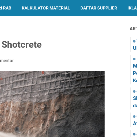
I RAB
KALKULATOR MATERIAL
DAFTAR SUPPLIER
IKL
AR
 Shotcrete
U
omentar
M
P
K
S
d
A