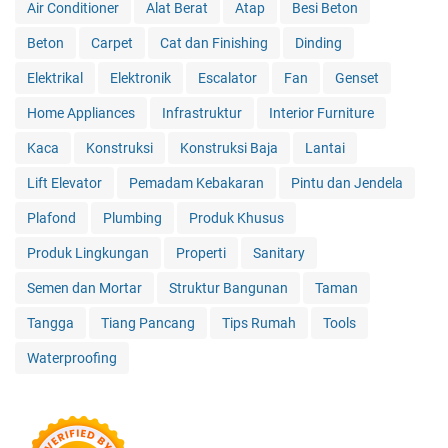
Air Conditioner
Alat Berat
Atap
Besi Beton
Beton
Carpet
Cat dan Finishing
Dinding
Elektrikal
Elektronik
Escalator
Fan
Genset
Home Appliances
Infrastruktur
Interior Furniture
Kaca
Konstruksi
Konstruksi Baja
Lantai
Lift Elevator
Pemadam Kebakaran
Pintu dan Jendela
Plafond
Plumbing
Produk Khusus
Produk Lingkungan
Properti
Sanitary
Semen dan Mortar
Struktur Bangunan
Taman
Tangga
Tiang Pancang
Tips Rumah
Tools
Waterproofing