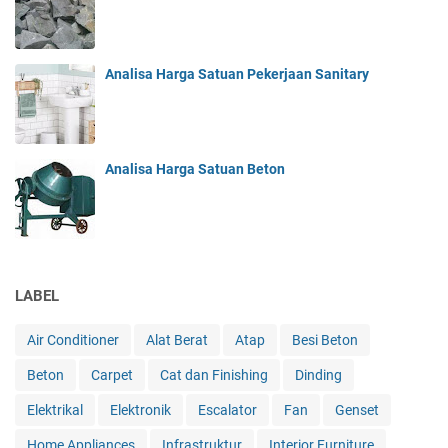
Analisa Harga Satuan Pekerjaan Sanitary
Analisa Harga Satuan Beton
LABEL
Air Conditioner
Alat Berat
Atap
Besi Beton
Beton
Carpet
Cat dan Finishing
Dinding
Elektrikal
Elektronik
Escalator
Fan
Genset
Home Appliances
Infrastruktur
Interior Furniture