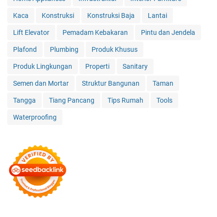
Kaca
Konstruksi
Konstruksi Baja
Lantai
Lift Elevator
Pemadam Kebakaran
Pintu dan Jendela
Plafond
Plumbing
Produk Khusus
Produk Lingkungan
Properti
Sanitary
Semen dan Mortar
Struktur Bangunan
Taman
Tangga
Tiang Pancang
Tips Rumah
Tools
Waterproofing