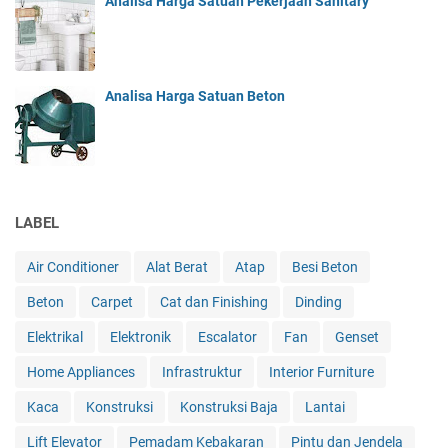
Analisa Harga Satuan Pekerjaan Sanitary
Analisa Harga Satuan Beton
LABEL
Air Conditioner
Alat Berat
Atap
Besi Beton
Beton
Carpet
Cat dan Finishing
Dinding
Elektrikal
Elektronik
Escalator
Fan
Genset
Home Appliances
Infrastruktur
Interior Furniture
Kaca
Konstruksi
Konstruksi Baja
Lantai
Lift Elevator
Pemadam Kebakaran
Pintu dan Jendela