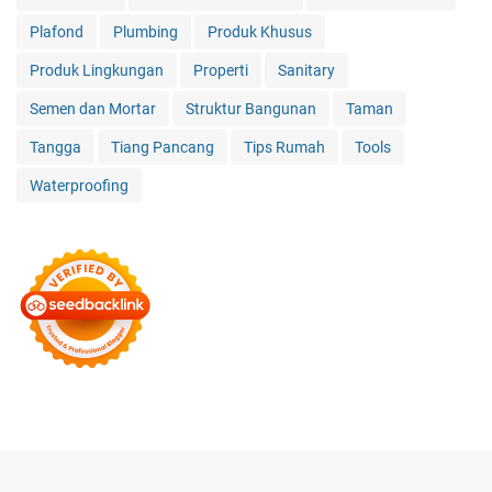
Plafond
Plumbing
Produk Khusus
Produk Lingkungan
Properti
Sanitary
Semen dan Mortar
Struktur Bangunan
Taman
Tangga
Tiang Pancang
Tips Rumah
Tools
Waterproofing