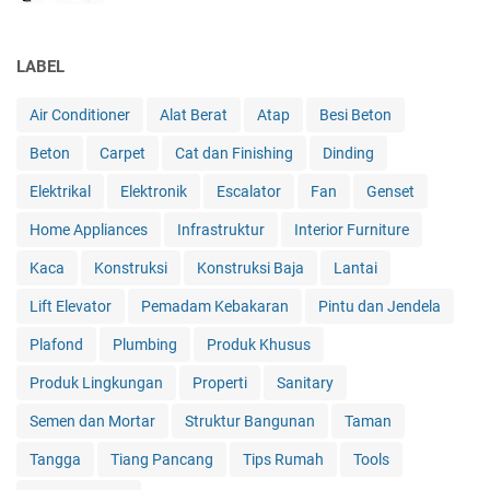
LABEL
Air Conditioner
Alat Berat
Atap
Besi Beton
Beton
Carpet
Cat dan Finishing
Dinding
Elektrikal
Elektronik
Escalator
Fan
Genset
Home Appliances
Infrastruktur
Interior Furniture
Kaca
Konstruksi
Konstruksi Baja
Lantai
Lift Elevator
Pemadam Kebakaran
Pintu dan Jendela
Plafond
Plumbing
Produk Khusus
Produk Lingkungan
Properti
Sanitary
Semen dan Mortar
Struktur Bangunan
Taman
Tangga
Tiang Pancang
Tips Rumah
Tools