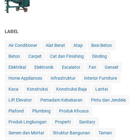
LABEL
Air Conditioner
Alat Berat
Atap
Besi Beton
Beton
Carpet
Cat dan Finishing
Dinding
Elektrikal
Elektronik
Escalator
Fan
Genset
Home Appliances
Infrastruktur
Interior Furniture
Kaca
Konstruksi
Konstruksi Baja
Lantai
Lift Elevator
Pemadam Kebakaran
Pintu dan Jendela
Plafond
Plumbing
Produk Khusus
Produk Lingkungan
Properti
Sanitary
Semen dan Mortar
Struktur Bangunan
Taman