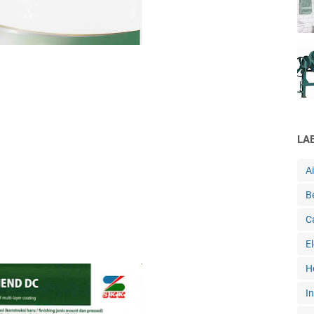
LA
A
B
C
E
H
In