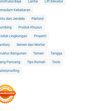
onstruksi Baja
Lantai
Lift Elevator
emadam Kebakaran
intu dan Jendela
Plafond
lumbing
Produk Khusus
roduk Lingkungan
Properti
anitary
Semen dan Mortar
truktur Bangunan
Taman
Tangga
iang Pancang
Tips Rumah
Tools
aterproofing