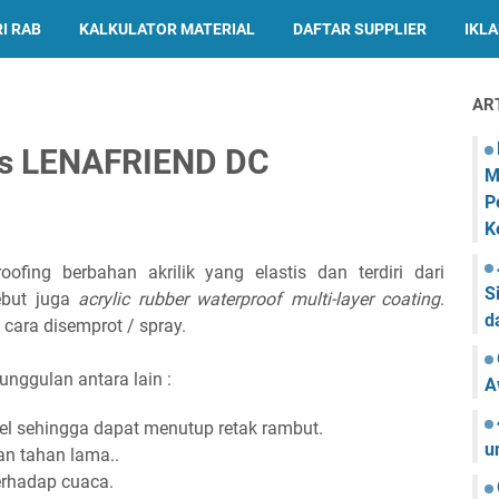
I RAB
KALKULATOR MATERIAL
DAFTAR SUPPLIER
IKL
AR
tis LENAFRIEND DC
M
P
K
fing berbahan akrilik yang elastis dan terdiri dari
S
but juga
acrylic rubber waterproof multi-layer coating
.
d
 cara disemprot / spray.
unggulan antara lain :
A
bel sehingga dapat menutup retak rambut.
u
an tahan lama..
erhadap cuaca.