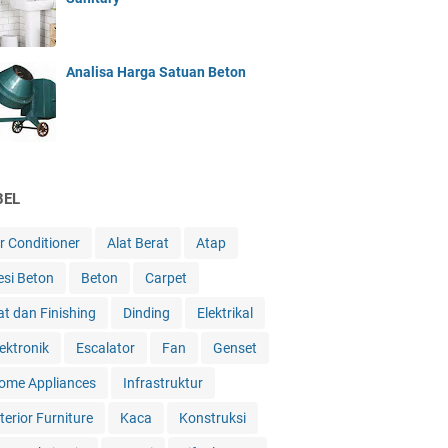
Analisa Harga Satuan Beton
BEL
ir Conditioner
Alat Berat
Atap
esi Beton
Beton
Carpet
at dan Finishing
Dinding
Elektrikal
lektronik
Escalator
Fan
Genset
ome Appliances
Infrastruktur
terior Furniture
Kaca
Konstruksi