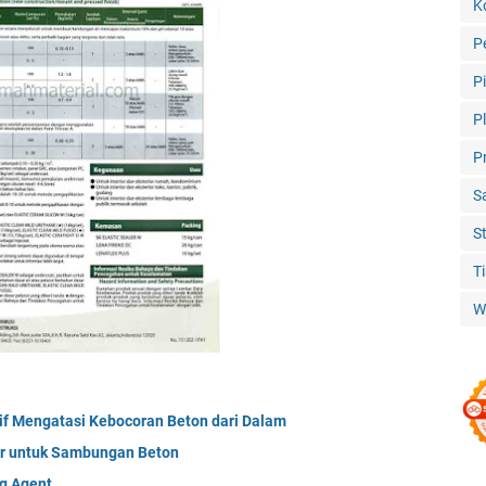
K
P
P
P
P
S
S
T
W
ktif Mengatasi Kebocoran Beton dari Dalam
or untuk Sambungan Beton
g Agent