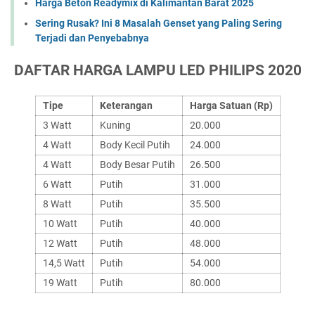
Harga Beton Readymix di Kalimantan Barat 2025
Sering Rusak? Ini 8 Masalah Genset yang Paling Sering
Terjadi dan Penyebabnya
DAFTAR HARGA LAMPU LED PHILIPS 2020
Tipe
Keterangan
Harga Satuan (Rp)
3 Watt
Kuning
20.000
4 Watt
Body Kecil Putih
24.000
4 Watt
Body Besar Putih
26.500
6 Watt
Putih
31.000
8 Watt
Putih
35.500
10 Watt
Putih
40.000
12 Watt
Putih
48.000
14,5 Watt
Putih
54.000
19 Watt
Putih
80.000