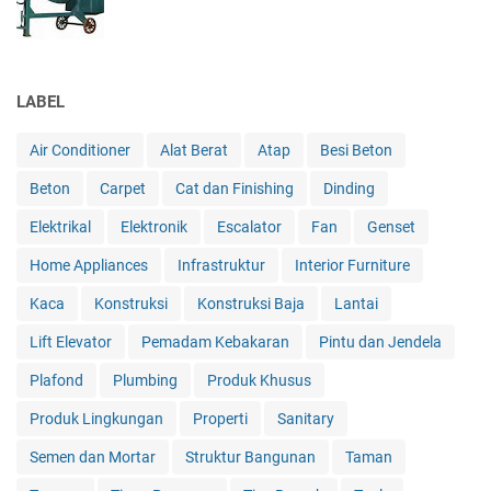
LABEL
Air Conditioner
Alat Berat
Atap
Besi Beton
Beton
Carpet
Cat dan Finishing
Dinding
Elektrikal
Elektronik
Escalator
Fan
Genset
Home Appliances
Infrastruktur
Interior Furniture
Kaca
Konstruksi
Konstruksi Baja
Lantai
Lift Elevator
Pemadam Kebakaran
Pintu dan Jendela
Plafond
Plumbing
Produk Khusus
Produk Lingkungan
Properti
Sanitary
Semen dan Mortar
Struktur Bangunan
Taman