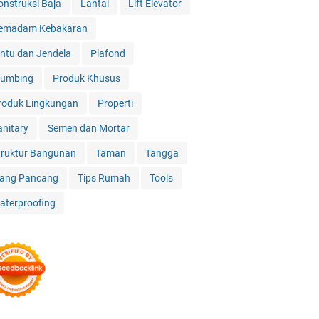
onstruksi Baja
Lantai
Lift Elevator
emadam Kebakaran
intu dan Jendela
Plafond
lumbing
Produk Khusus
roduk Lingkungan
Properti
anitary
Semen dan Mortar
truktur Bangunan
Taman
Tangga
iang Pancang
Tips Rumah
Tools
aterproofing