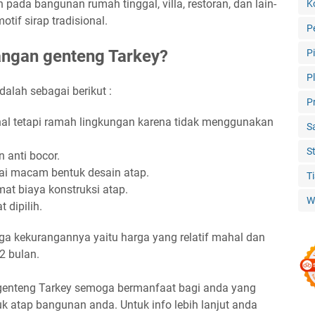
ada bangunan rumah tinggal, villa, restoran, dan lain-
K
if sirap tradisional.
P
angan genteng Tarkey?
P
P
dalah sebagai berikut :
P
ional tetapi ramah lingkungan karena tidak menggunakan
S
S
n anti bocor.
gai macam bentuk desain atap.
T
at biaya konstruksi atap.
W
 dipilih.
uga kekurangannya yaitu harga yang relatif mahal dan
2 bulan.
 genteng Tarkey semoga bermanfaat bagi anda yang
uk atap bangunan anda. Untuk info lebih lanjut anda