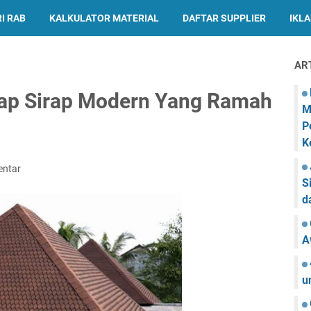
I RAB
KALKULATOR MATERIAL
DAFTAR SUPPLIER
IKL
AR
ap Sirap Modern Yang Ramah
M
P
K
entar
S
d
A
u