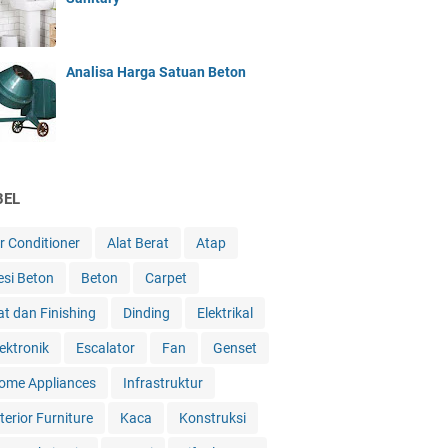
Analisa Harga Satuan Beton
BEL
ir Conditioner
Alat Berat
Atap
esi Beton
Beton
Carpet
at dan Finishing
Dinding
Elektrikal
lektronik
Escalator
Fan
Genset
ome Appliances
Infrastruktur
terior Furniture
Kaca
Konstruksi