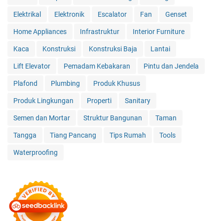
Elektrikal
Elektronik
Escalator
Fan
Genset
Home Appliances
Infrastruktur
Interior Furniture
Kaca
Konstruksi
Konstruksi Baja
Lantai
Lift Elevator
Pemadam Kebakaran
Pintu dan Jendela
Plafond
Plumbing
Produk Khusus
Produk Lingkungan
Properti
Sanitary
Semen dan Mortar
Struktur Bangunan
Taman
Tangga
Tiang Pancang
Tips Rumah
Tools
Waterproofing