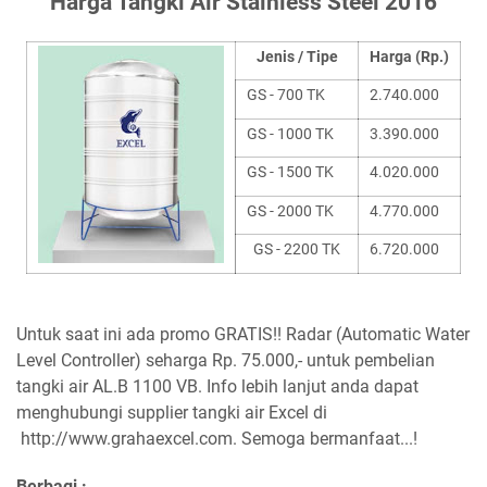
Harga Tangki Air Stainless Steel 2016
Jenis / Tipe
Harga (Rp.)
GS - 700 TK
2.740.000
GS - 1000 TK
3.390.000
GS - 1500 TK
4.020.000
GS - 2000 TK
4.770.000
GS - 2200 TK
6.720.000
Untuk saat ini ada promo GRATIS!! Radar (Automatic Water
Level Controller) seharga Rp. 75.000,- untuk pembelian
tangki air AL.B 1100 VB. Info lebih lanjut anda dapat
menghubungi supplier tangki air Excel di
http://www.grahaexcel.com. Semoga bermanfaat...!
Berbagi :