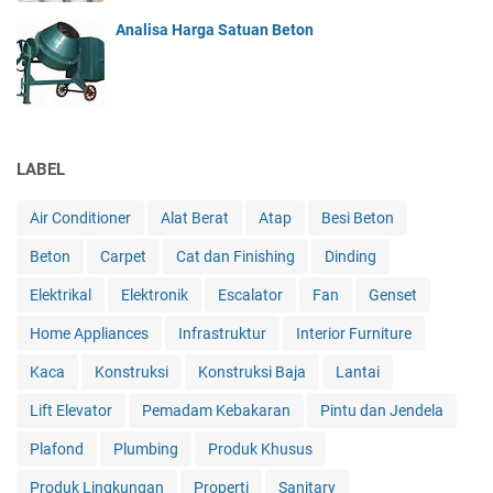
Analisa Harga Satuan Beton
LABEL
Air Conditioner
Alat Berat
Atap
Besi Beton
Beton
Carpet
Cat dan Finishing
Dinding
Elektrikal
Elektronik
Escalator
Fan
Genset
Home Appliances
Infrastruktur
Interior Furniture
Kaca
Konstruksi
Konstruksi Baja
Lantai
Lift Elevator
Pemadam Kebakaran
Pintu dan Jendela
Plafond
Plumbing
Produk Khusus
Produk Lingkungan
Properti
Sanitary