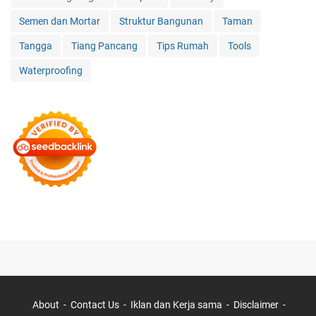
Semen dan Mortar
Struktur Bangunan
Taman
Tangga
Tiang Pancang
Tips Rumah
Tools
Waterproofing
About
Contact Us
Iklan dan Kerja sama
Disclaimer