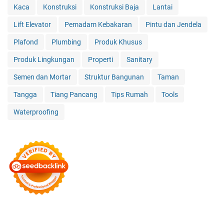
Kaca
Konstruksi
Konstruksi Baja
Lantai
Lift Elevator
Pemadam Kebakaran
Pintu dan Jendela
Plafond
Plumbing
Produk Khusus
Produk Lingkungan
Properti
Sanitary
Semen dan Mortar
Struktur Bangunan
Taman
Tangga
Tiang Pancang
Tips Rumah
Tools
Waterproofing