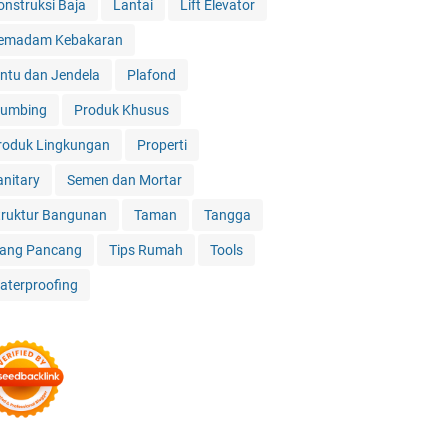
onstruksi Baja
Lantai
Lift Elevator
emadam Kebakaran
intu dan Jendela
Plafond
lumbing
Produk Khusus
roduk Lingkungan
Properti
anitary
Semen dan Mortar
truktur Bangunan
Taman
Tangga
iang Pancang
Tips Rumah
Tools
aterproofing