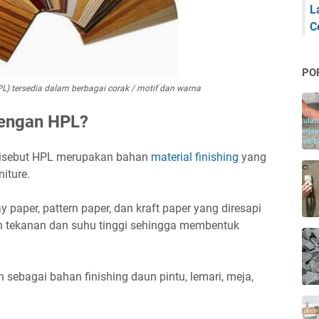
L
C
PO
L) tersedia dalam berbagai corak / motif dan warna
engan HPL?
 disebut HPL merupakan bahan
material finishing
yang
niture.
lay paper, pattern paper, dan kraft paper yang diresapi
n tekanan dan suhu tinggi sehingga membentuk
 sebagai bahan finishing daun pintu, lemari, meja,
.