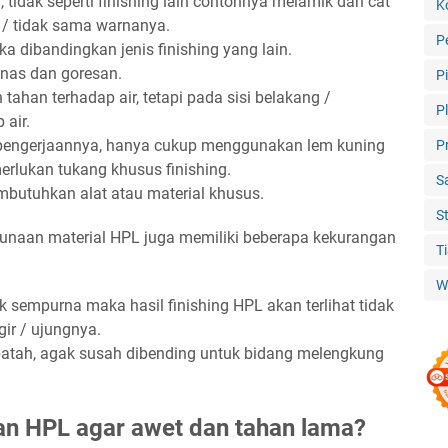
 tidak seperti finishing lain contohnya melamik dan cat
K
 / tidak sama warnanya.
P
ika dibandingkan jenis finishing yang lain.
anas dan goresan.
P
ahan terhadap air, tetapi pada sisi belakang /
P
 air.
pengerjaannya, hanya cukup menggunakan lem kuning
P
erlukan tukang khusus finishing.
S
butuhkan alat atau material khusus.
S
ggunaan material HPL juga memiliki beberapa kekurangan
T
W
 sempurna maka hasil finishing HPL akan terlihat tidak
gir / ujungnya.
patah, agak susah dibending untuk bidang melengkung
n HPL agar awet dan tahan lama?