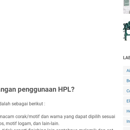
LA
A
B
rangan penggunaan HPL?
C
E
lah sebagai berikut :
H
acam corak/motif dan warna yang dapat dipilih sesuai
In
s, motif logam, dan lain-lain.