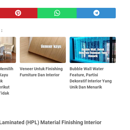
 :
Memilih
Veneer Untuk Finishing
Bubble Wall Water
 Kayu
Furniture Dan Interior
Feature, Partisi
uk
Dekoratif Interior Yang
rikut
Unik Dan Menarik
Tidak
aminated (HPL) Material Finishing Interior