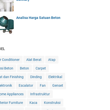
Analisa Harga Satuan Beton
BEL
ir Conditioner
Alat Berat
Atap
esi Beton
Beton
Carpet
at dan Finishing
Dinding
Elektrikal
lektronik
Escalator
Fan
Genset
ome Appliances
Infrastruktur
terior Furniture
Kaca
Konstruksi