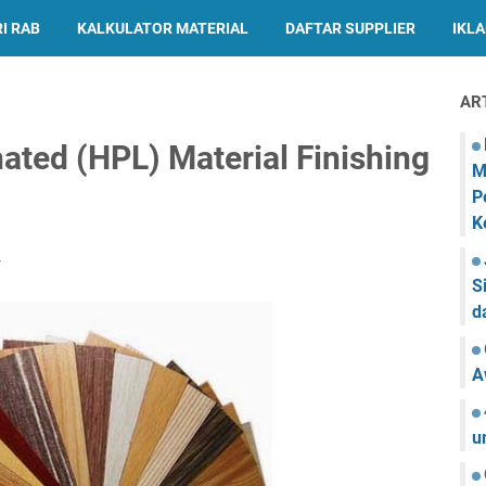
I RAB
KALKULATOR MATERIAL
DAFTAR SUPPLIER
IKL
AR
ated (HPL) Material Finishing
M
P
K
r
S
d
A
u