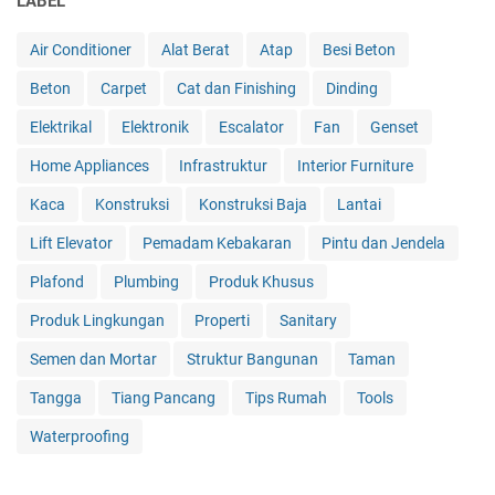
LABEL
Air Conditioner
Alat Berat
Atap
Besi Beton
Beton
Carpet
Cat dan Finishing
Dinding
Elektrikal
Elektronik
Escalator
Fan
Genset
Home Appliances
Infrastruktur
Interior Furniture
Kaca
Konstruksi
Konstruksi Baja
Lantai
Lift Elevator
Pemadam Kebakaran
Pintu dan Jendela
Plafond
Plumbing
Produk Khusus
Produk Lingkungan
Properti
Sanitary
Semen dan Mortar
Struktur Bangunan
Taman
Tangga
Tiang Pancang
Tips Rumah
Tools
Waterproofing