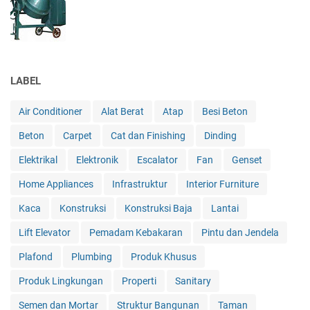
LABEL
Air Conditioner
Alat Berat
Atap
Besi Beton
Beton
Carpet
Cat dan Finishing
Dinding
Elektrikal
Elektronik
Escalator
Fan
Genset
Home Appliances
Infrastruktur
Interior Furniture
Kaca
Konstruksi
Konstruksi Baja
Lantai
Lift Elevator
Pemadam Kebakaran
Pintu dan Jendela
Plafond
Plumbing
Produk Khusus
Produk Lingkungan
Properti
Sanitary
Semen dan Mortar
Struktur Bangunan
Taman