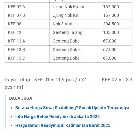
KFF 07 A
Ujung Nok Kanan
167.000
KFF 07 B
Ujung Nok Kiri
167.000
KFF 08
Nok 3 Arah
204.500
KFF 12
Genteng Talang
105.000
KFF 13 A
Genteng Dobel
67.000
KFF
13 B
Genteng Dobel
67.000
KFF
13 C
Genteng Dobel
67.000
Daya Tutup : KFF 01 = 11,9 pcs / m2 -------- KFF 02 = 3,3
pcs / m1
BACA JUGA
Berapa Harga Sewa Scafolding? Simak Update Terbarunya
Info Harga Beton Readymix di Jakarta 2025
Harga Beton Readymix di Kalimantan Barat 2025