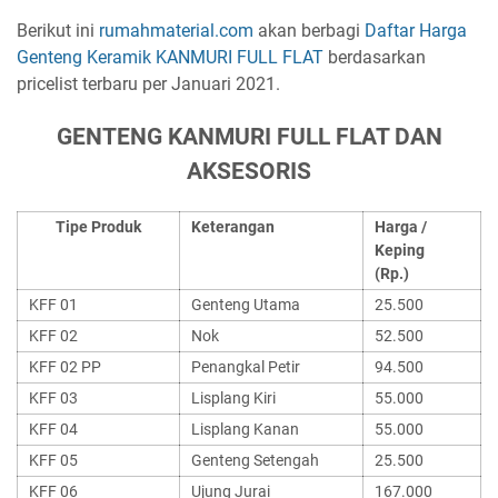
Berikut ini
rumahmaterial.com
akan berbagi
Daftar Harga
Genteng Keramik KANMURI FULL FLAT
berdasarkan
pricelist terbaru per Januari 2021.
GENTENG KANMURI FULL FLAT DAN
AKSESORIS
Tipe Produk
Keterangan
Harga /
Keping
(Rp.)
KFF 01
Genteng Utama
25.500
KFF 02
Nok
52.500
KFF 02 PP
Penangkal Petir
94.500
KFF 03
Lisplang Kiri
55.000
KFF 04
Lisplang Kanan
55.000
KFF 05
Genteng Setengah
25.500
KFF 06
Ujung Jurai
167.000