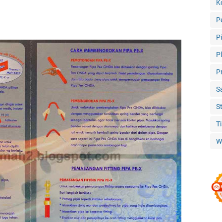
K
P
P
P
P
S
S
T
W