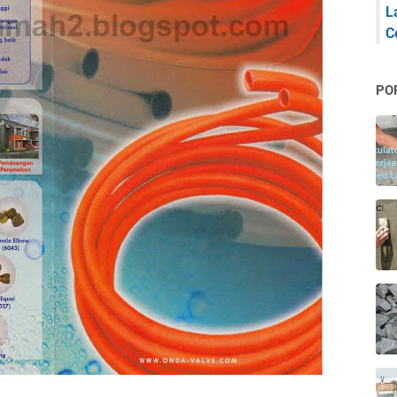
L
C
PO