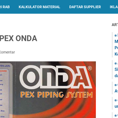
I RAB
KALKULATOR MATERIAL
DAFTAR SUPPLIER
IKL
AR
a PEX ONDA
M
P
 Komentar
K
S
d
A
u