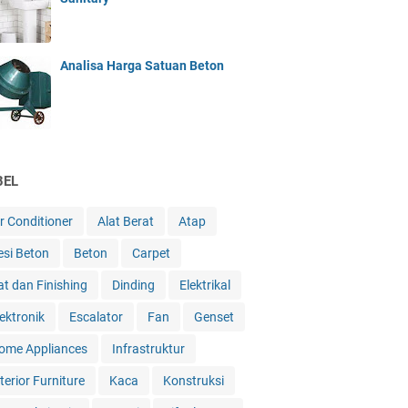
Analisa Harga Satuan Beton
BEL
ir Conditioner
Alat Berat
Atap
esi Beton
Beton
Carpet
at dan Finishing
Dinding
Elektrikal
lektronik
Escalator
Fan
Genset
ome Appliances
Infrastruktur
terior Furniture
Kaca
Konstruksi