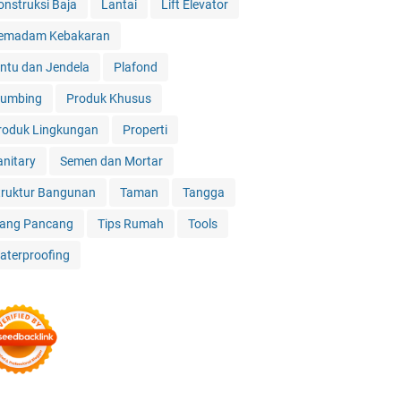
onstruksi Baja
Lantai
Lift Elevator
emadam Kebakaran
intu dan Jendela
Plafond
lumbing
Produk Khusus
roduk Lingkungan
Properti
anitary
Semen dan Mortar
truktur Bangunan
Taman
Tangga
iang Pancang
Tips Rumah
Tools
aterproofing