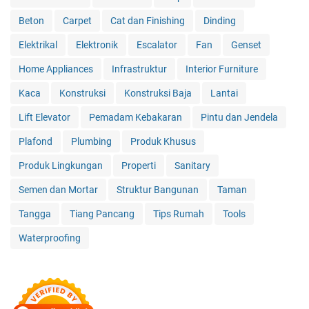
Beton
Carpet
Cat dan Finishing
Dinding
Elektrikal
Elektronik
Escalator
Fan
Genset
Home Appliances
Infrastruktur
Interior Furniture
Kaca
Konstruksi
Konstruksi Baja
Lantai
Lift Elevator
Pemadam Kebakaran
Pintu dan Jendela
Plafond
Plumbing
Produk Khusus
Produk Lingkungan
Properti
Sanitary
Semen dan Mortar
Struktur Bangunan
Taman
Tangga
Tiang Pancang
Tips Rumah
Tools
Waterproofing