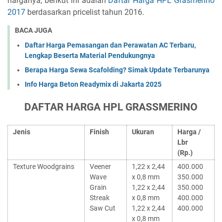
harganya, berikut ini adalah
Daftar Harga HPL Grasmerino
2017
berdasarkan pricelist tahun 2016.
BACA JUGA
Daftar Harga Pemasangan dan Perawatan AC Terbaru,
Lengkap Beserta Material Pendukungnya
Berapa Harga Sewa Scafolding? Simak Update Terbarunya
Info Harga Beton Readymix di Jakarta 2025
DAFTAR HARGA HPL GRASSMERINO
Jenis
Finish
Ukuran
Harga /
Lbr
(Rp.)
Texture Woodgrains
Veener
1,22 x 2,44
400.000
Wave
x 0,8 mm
350.000
Grain
1,22 x 2,44
350.000
Streak
x 0,8 mm
400.000
Saw Cut
1,22 x 2,44
400.000
x 0,8 mm