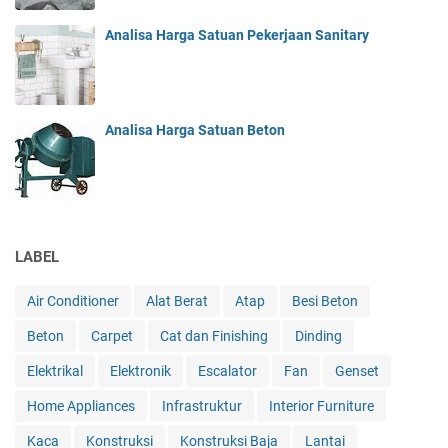
Analisa Harga Satuan Pekerjaan Sanitary
Analisa Harga Satuan Beton
LABEL
Air Conditioner
Alat Berat
Atap
Besi Beton
Beton
Carpet
Cat dan Finishing
Dinding
Elektrikal
Elektronik
Escalator
Fan
Genset
Home Appliances
Infrastruktur
Interior Furniture
Kaca
Konstruksi
Konstruksi Baja
Lantai