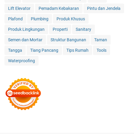
Lift Elevator
Pemadam Kebakaran
Pintu dan Jendela
Plafond
Plumbing
Produk Khusus
Produk Lingkungan
Properti
Sanitary
Semen dan Mortar
Struktur Bangunan
Taman
Tangga
Tiang Pancang
Tips Rumah
Tools
Waterproofing