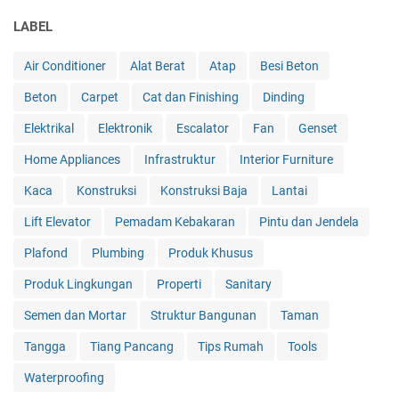
LABEL
Air Conditioner
Alat Berat
Atap
Besi Beton
Beton
Carpet
Cat dan Finishing
Dinding
Elektrikal
Elektronik
Escalator
Fan
Genset
Home Appliances
Infrastruktur
Interior Furniture
Kaca
Konstruksi
Konstruksi Baja
Lantai
Lift Elevator
Pemadam Kebakaran
Pintu dan Jendela
Plafond
Plumbing
Produk Khusus
Produk Lingkungan
Properti
Sanitary
Semen dan Mortar
Struktur Bangunan
Taman
Tangga
Tiang Pancang
Tips Rumah
Tools
Waterproofing