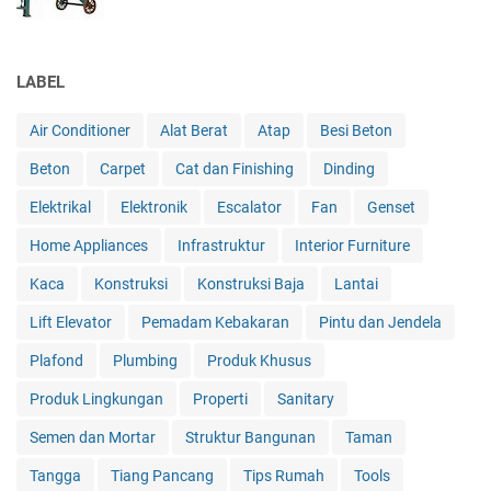
LABEL
Air Conditioner
Alat Berat
Atap
Besi Beton
Beton
Carpet
Cat dan Finishing
Dinding
Elektrikal
Elektronik
Escalator
Fan
Genset
Home Appliances
Infrastruktur
Interior Furniture
Kaca
Konstruksi
Konstruksi Baja
Lantai
Lift Elevator
Pemadam Kebakaran
Pintu dan Jendela
Plafond
Plumbing
Produk Khusus
Produk Lingkungan
Properti
Sanitary
Semen dan Mortar
Struktur Bangunan
Taman
Tangga
Tiang Pancang
Tips Rumah
Tools